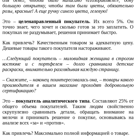
для денег, чтобы было написано «Поздравляем!», одну
большую открытку, чтобы там были цветы, обязательно
розы, красные! А еще ручку синего цвета, гелевую!
Это –
целенаправленный покупатель
. Их всего 5%. Он
точно знает, чего хочет и сколько готов за это заплатить. О
покупках не раздумывает, решения принимает быстро.
Как привлечь? Качественным товаром за адекватную цену.
Дешевые товары такого покупателя настораживают.
…Следующий покупатель – миловидная женщина в строгом
костюме и с портфелем – долго сравнивала детские
раскраски, внимательно разглядывая каждую страницу.
– Скажите, – наконец поинтересовалась она, – товары какого
производителя в вашем магазине проходят добровольную
сертификацию?
Это –
покупатель аналитического типа
. Составляют 25% от
общего объема покупателей. Таким людям свойственно
скрупулезно сравнивать детали, обращать внимание на
мелочи и принимать решение о покупке, основываясь на
анализе всех «за» и «против».
Как привлечь? Максимально полной информацией о товаре.